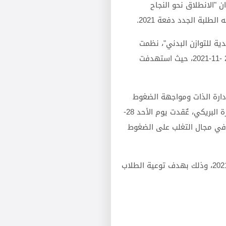
 "الانطلاق نحو النجاح
ية للتوازن البدني"، نظمت
بالتعاون مع المدرب مـاجد بـاهبري يومي الأحد 20-6-2021 والسبت 20 -11-2021، حيث استهدفت
إدارة الذات ومواجهة الضغوط
لتحقيق التميز" بالتعاون مع المرشد الاجتماعي بالبعثة الأستاذة سميرة البريكي، عٌقدت يوم الأحد 28-
هم في مجال التغلب على الضغوط
وتستمر الورش التي ينظمها المكتب لصالح الطلاب حتى نهاية عام 2021، وذلك بهدف توعية الطلاب