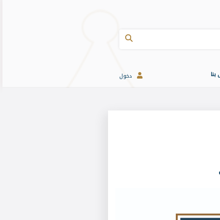
 بنا
دخول