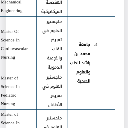
Mechanical
الهندسة
Engineering
الميكانيكية
ماجستير
العلوم في
Master Of
تمريض
Science In
جامعة
Cardiovascular
القلب
محمد بن
Nursing
والأوعية
راشد للطب
الدموية
والعلوم
ماجستير
Master of
الصحية
العلوم في
Science In
Pediatric
تمريض
Nursing
الأطفال
Master of
ماجستير
Science In
العلوم في