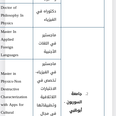
Doctor of
دكتوراه في
Philosophy In
الفيزياء
Physics
Master In
ماجستير
Applied
في اللغات
Foreign
الأجنبية
Languages
ماجستير
في الفيزياء-
Master in
تخصص في
Physics-Non
الاختبارات
Destructive
جامعة
اللاتلافية
Characterization
السوربون -
with Apps for
وتطبيقاتها
أبوظبي
Cultural
في مجال