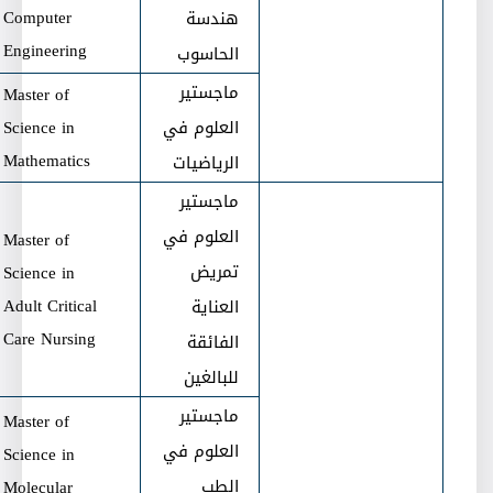
Computer
هندسة
Engineering
الحاسوب
ماجستير
Master of
العلوم في
Science in
Mathematics
الرياضيات
ماجستير
العلوم في
Master of
تمريض
Science in
Adult Critical
العناية
Care Nursing
الفائقة
للبالغين
ماجستير
Master of
العلوم في
Science in
الطب
Molecular