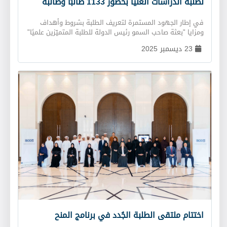
لطلبة الدراسات العُليا بحضور 1133 طالبًا وطالبة
في إطار الجهود المستمرة لتعريف الطلبة بشروط وأهداف
ومزايا "بعثة صاحب السمو رئيس الدولة للطلبة المتميّزين علميًا"
و"برنامج المنح الدراسية داخل الدولة وخارجها"؛ نظّم "مكتب
23 ديسمبر 2025
البعثات الدراسية" لقاءً تعريفيًا افتراضيًا للطلبة المواطنين
الراغبين في استكمال دراساتهم العُليا، حضره أكثر من 1133
طالبًا وطالبة. تضمّن اللقاء التعريفي الافتراضي كلمةً ترحيبية
ألقاها مدير مكتب البعثات الدراسية؛ أكّد خلالها حرص القيادة
الرشيدة على متابعة التحصيل العلمي ونشأة جيل متسلّح بالعلم
والمعرفة، كونه أساس المستقبل الواعد، كما تمّ عرض فيلم
تعريفي عن "مكتب البعثات الدراسية"، ونبذة حول كيفية
التقديم على البعثات والمنح الدراسية وأهدافها ومزاياها
وشروط الحصول عليها، إلى جانب "برنامج دكتور في الطب".
الجدير بالذكر أن باب التسجيل في "بعثة صاحب السمو رئيس
الدولة للطلبة المُتميّزين علميًا" للدراسة داخل الدولة وخارجها
لاستكمال الدراسات العليا مفتوح خلال الفترة من 10 ديسمبر
2025 إلى 2 فبراير 2026، عبر الموقع الإلكتروني للمكتب
www.sco.ae.
اختتام ملتقى الطلبة الجُدد في برنامج المنح