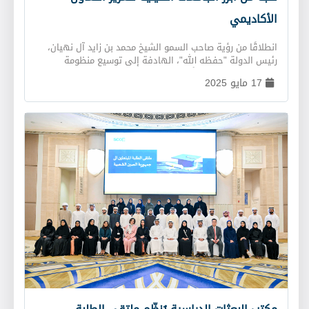
أهمها: العلوم الإكتوارية، الرياضيات، الاقتصاد، هندسة الفضاء
الأكاديمي
ــــــ طيران، الذكاء الاصطناعي، الأمن السيبراني / أمن المعلومات،
علم البيانات ــــــ البيانات الضخمة، الفلسفة في الفيزياء، إدارة
سلسلة الإمداد، الهندسة البيئية.
انطلاقًا من رؤية صاحب السمو الشيخ محمد بن زايد آل نهيان،
رئيس الدولة "حفظه الله"، الهادفة إلى توسيع منظومة
Your browser does not support the video tag.
التعليم العالي، وتنفيذًا لتوجيهات سمو الشيخ منصور بن زايد آل
17 مايو 2025
نهيان، نائب رئيس الدولة، نائب رئيس مجلس الوزراء، رئيس
ديوان الرئاسة، وقّع "مكتب البعثات الدراسية" مذكرات تفاهم مع
سبع جامعات صينية رائدة كمرحلة أولى، وذلك في إطار جهود
دولة الإمارات لتمكين الكفاءات والكوادر الوطنية. وقد جرى
توقيع مذكرات التفاهم خلال حفل رسمي أُقيم في العاصمة
الصينية بكين، بحضور معالي حسين بن إبراهيم الحمادي، سفير
دولة الإمارات العربية المتحدة لدى جمهورية الصين الشعبية،
ورؤساء ونواب رؤساء الجامعات الصينية، والسيد جمعة عتيق
الرميثي، مدير مكتب البعثات الدراسية، إلى جانب عدد من
موظفي المكتب، ومكتب الشؤون التعليمية بديوان الرئاسة.
وتُجسّد هذه الخطوة عمق العلاقات الإستراتيجية والمصالح
الحيوية التي تربط بين دولة الإمارات العربية المتحدة وجمهورية
الصين الشعبية، إذ يُعدّ التعليم أحد جسور التواصل بين الشعوب،
والاستثمار في الشباب سبيلًا رئيسًا لضمان مستقبل مشرق
ومستدام للبلديْن. وأكّد معالي أحمد بن محمد الحميري، الأمين
العام لديوان الرئاسة، نائب رئيس مجلس إدارة مكتب البعثات
الدراسية، أن هذه الخطوة تعكس التزام المكتب بتوسيع