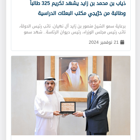
ذياب بن محمد بن زايد يشهد تكريم 325 طالباً
وطالبة من خرّيجي مكتب البعثات الدراسية
برعاية سمو الشيخ منصور بن زايد آل نهيان، نائب رئيس الدولة،
نائب رئيس مجلس الوزراء، رئيس ديوان الرئاسة.. شهد سمو
الشيخ ذياب بن محمد بن زايد آل نهيان، نائب رئيس ديوان
21 نوفمبر 2024
الرئاسة للشؤون التنموية وأسر الشهداء، اليوم في "مبادلة
أرينا"، حفل تكريم 325 طالبًا وطالبة من خرّيجي "بعثة صاحب
السمو رئيس الدولة للطلبة المتميّزين علميًا - البعثات الداخلية
والخارجية" للسنتيْن الدراسيتيْن (2022-2023)، (2023-2024)،
والذي نظّمه "مكتب البعثات الدراسية" التابع لـ"ديوان الرئاسة".
حضر الحفل معالي أحمد بن محمد الحميري الأمين العام لديوان
الرئاسة، ومعالي أحمد جمعة الزعابي مستشار رئيس الدولة في
ديوان الرئاسة، ومعالي سلطان راشد علي الشامسي المستشار
في ديوان الرئاسة، وعدد من المسؤولين في ديوان الرئاسة.
وأكّد سمو الشيخ ذياب بن محمد بن زايد آل نهيان أن التكريم
يُجسّد الرؤية الحكيمة لصاحب السمو الشيخ محمد بن زايد آل
نهيان، رئيس الدولة "حفظه الله"، الهادفة إلى رعاية أبنائه
الطلبة والاستثمار في بناء قدراتهم، والحرص على رفع
مستوياتهم للتميّز في سوق العمل، وتمكين أجيال المُستقبل
من تحقيق تطلّعاتها، والإسهام بإخلاص في تنمية الاقتصاد
القائم على المعرفة. وثمّن سموه الجهود الحثيثة لسمو الشيخ
منصور بن زايد آل نهيان للارتقاء بالمكتب من خلال إشرافه