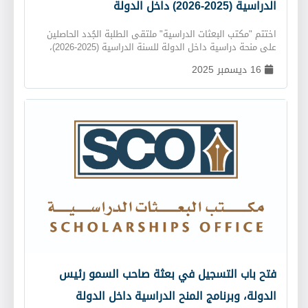
الدراسية (2025-2026) داخل الدولة
اختتم "مكتب البعثات الدراسية" ملتقى الطلبة الجُدد الحاصلين
على منحة دراسية داخل الدولة للسنة الدراسية (2025-2026)،
والذي تمّ عقده على مدار يوميْن في كلّ من "فندق ريكسوس
16 ديسمبر 2025
المارينا " بإمارة أبوظبي، و"الجامعة الأمريكية" في إمارة
الشارقة. وتضمّن الملتقى الذي حضره (66) طالبًا وطالبة من
مختلف الجامعات داخل الدولة، عرضًا تقديميًا حول التزامات
وامتيازات الطالب الحاصل على المنحة الدراسية، بالإضافة إلى
محاضرة توعية من قبل المركز الوطني للتأهيل، واجتماعات
فردية عُقدت بين الطلبة والمرشدين الأكاديميين لمناقشة الأمور
الإدارية والأكاديمية كافة. ويهدف هذا الملتقى إلى تثقيف
الطلبة بجميع الأمور المتعلّقة بالبرنامج من الناحية الأكاديمية
وغيرها، وتعريفهم بامتيازات والتزامات الطالب الحاصل على منحة
دراسية داخل الدولة.
فتح باب التسجيل في بعثة صاحب السمو رئيس
الدولة، وبرنامج المنح الدراسية داخل الدولة