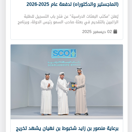
(الماجستير والدكتوراه) لدفعة عام 2025-2026
يُعلن "مكتب البعثات الدراسية" عن فتح باب التسجيل للطلبة
الراغبين بالتقديم في بعثة صاحب السمو رئيس الدولة، وبرنامج
المنح الدراسية داخل الدولة لدفعة عام 2025-2026، وذلك
02 ديسمبر 2025
للالتحاق ببرنامج الماجستير والدكتوراه في الجامعات المُتميّزة
داخل وخارج الدولة. يبدأ تلقّي طلبات التسجيل عن طريق الموقع
الإلكتروني للمكتب: www.sco.ae اعتبارًا من تاريخ 2025/12/10،
ويستمرّ حتى 2026/02/02. لمزيد من الاستفسارات، يُرجى
التواصل مع المكتب عبر الرقم الآتي: 022228391 أو الدخول
على صفحة اتصل بنا
برعاية منصور بن زايد شخبوط بن نهيان يشهد تخريج