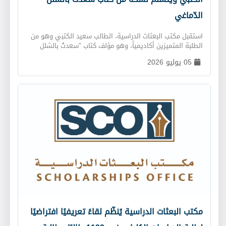
الدّماغي
استقبل مكتب البعثات الدراسية، الطالب سعيد الكتبي وهو من
الطلبة المتميزين أكاديمياً، وهو مؤلف كتاب "سعدتُ بالشلل
الدماغي"، بحضور عدد من الموظفين. وخلال الزيارة، أهدى
05 يوليو 2026
الطالب سعيد الكتبي "مكتب البعثات الدراسية" نسخة موقعة من
كتابه، الذي استعرض فيه جانبًا من تجربته الشخصية والإنسانية،
وسلّط الضوء على معاني الإصرار والتفاؤل وتجاوز التحدّيات.
وأعرب فريق المكتب عن تقديره لما يجسّده الكتاب من رسالة
إيجابية تعكس قوة الإرادة والعزيمة، وتُبرز قدرة أصحاب الهمم
على تحقيق الإنجازات والإسهام الفاعل في المجتمع. كما أشاد
فريق المكتب بمحتوى الكتاب وما يحمله من قيم تحفيزية،
مؤكدين أهمية دعم المبادرات التي تُسهم في نشر الوعي
وتعزيز ثقافة التمكين والإيجابية. وتأتي هذه الزيارة في إطار
حرص المكتب على تشجيع النماذج الوطنية المُلهمة والاحتفاء
بإنجازاتها العلمية والثقافية، بما يعكس التزامه بترسيخ قيم
التميّز والعطاء بين الطلبة المبتعثين.
مكتب البعثات الدراسية يُنظّم لقاءً تعريفيًا افتراضيًا