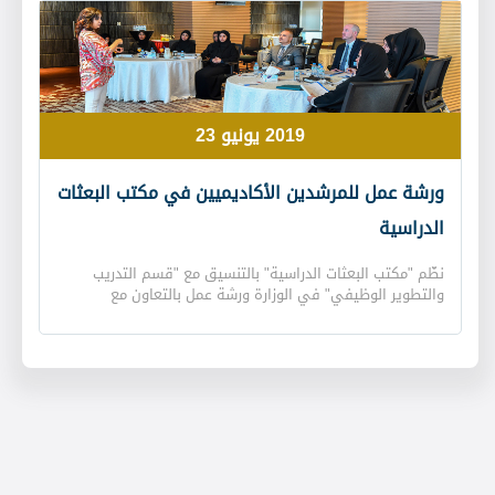
استعراض التجارب الخاصة بالطلبة المستمرين المتميّزين في
"برنامج المنح الدراسية"، والتحديات التي واجهتهم عند
التحاقهم بالجامعة، كما عقد المنسقون في الإدارة لقاءات مع
الطلبة الجدد، تميّزت بالحوار البنّاء والمناقشة التفاعلية. حضر
الملتقى السيد جمعة عتيق الرميثي، مدير "مكتب البعثات
الدراسية" بالإنابة، ومديرو الإدارات، وعدد من موظفي المكتب.
2019 يونيو 23
ورشة عمل للمرشدين الأكاديميين في مكتب البعثات
الدراسية
نظّم "مكتب البعثات الدراسية" بالتنسيق مع "قسم التدريب
والتطوير الوظيفي" في الوزارة ورشة عمل بالتعاون مع
"المنظمة العالمية للإرشاد الأكاديمي"، ومقرّها في ولاية
كنساس بأمريكا "NACADA".
تمّ خلال ورشة العمل - التي أُقيمت في قاعة "شهداء الوطن"
بالمبنى الإداري خلال الفترة من 24 حتى 26 يونيو 2018-
مناقشة عدد من المحاور، أهمها تطوير مهارات المرشدين
الأكاديميين في "مكتب البعثات الدراسية"، والتعرّف على أحدث
التقنيات العالمية المتّبعة في مجال الإرشاد الأكاديمي.
حضر الورشة السيد جمعة الرميثي، مدير مكتب البعثات الدراسية
بالإنابة، والدكتور علي غانم آل علي، مدير إدارة البعثات الخارجية،