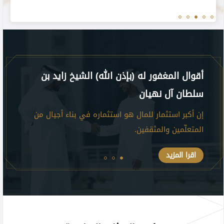
أقوال المغفور له (بإذن الله) الشيخ زايد بن
أقوا
سلطان آل نهيان
زايد
ر
إن أكبر استثمار للمال هو استثماره في بناء أجيال من
بناء
المتعلّمين والمثقفين.
الأس
اقرا المزيد
اق