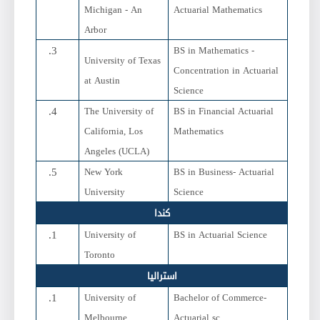
Michigan - An
Actuarial Mathematics
Arbor
BS in Mathematics -
University of Texas
Concentration in Actuarial
at Austin
Science
The University of
BS in Financial Actuarial
California, Los
Mathematics
Angeles (UCLA)
New York
BS in Business- Actuarial
University
Science
كندا
University of
BS in Actuarial Science
Toronto
استراليا
University of
Bachelor of Commerce-
Melbourne
Actuarial sc.