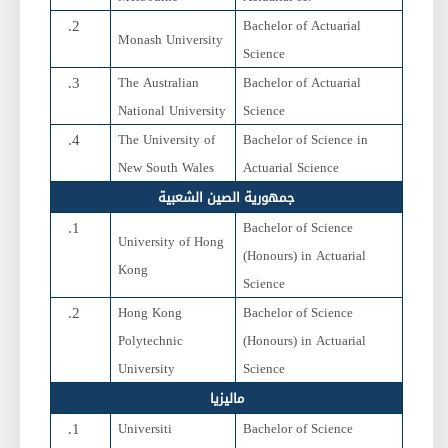
Bachelor of Actuarial
Monash University
Science
The Australian
Bachelor of Actuarial
National University
Science
The University of
Bachelor of Science in
New South Wales
Actuarial Science
جمهورية الصين الشعبية
Bachelor of Science
University of Hong
(Honours) in Actuarial
Kong
Science
Hong Kong
Bachelor of Science
Polytechnic
(Honours) in Actuarial
University
Science
ماليزيا
Universiti
Bachelor of Science